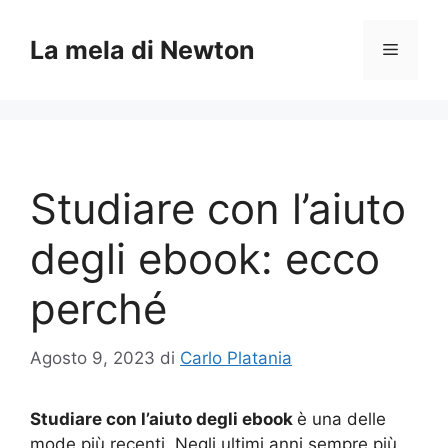
Vai
al
La mela di Newton
Menu
contenuto
Studiare con l’aiuto
degli ebook: ecco
perché
Agosto 9, 2023
di
Carlo Platania
Studiare con l’aiuto degli ebook
è una delle
mode più recenti. Negli ultimi anni sempre più