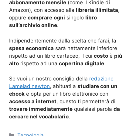
abbonamento mensile
(come il Kindle di
Amazon), con accesso alla
libreria illimitata
,
oppure
comprare
ogni
singolo
libro
sull’archivio online
.
Indipendentemente dalla scelta che farai, la
spesa economica
sarà nettamente inferiore
rispetto ad un libro cartaceo, il cui
costo
è
più
alto
rispetto ad una
copertina digitale
.
Se vuoi un nostro consiglio della
redazione
Lameladinewton
, abituati a
studiare con un
ebook
e opta per un libro elettronico con
accesso a internet
, questo ti permetterà di
trovare immediatamente
qualsiasi parola
da
cercare nel vocabolario
.
Categorie
Tecnologia