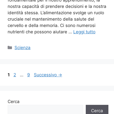
fondamentale per il nostro apprendimento, la
nostra capacità di prendere decisioni e la nostra
identità stessa. L’alimentazione svolge un ruolo
cruciale nel mantenimento della salute del
cervello e della memoria. Ci sono numerosi
nutrienti che possono aiutare …
Leggi tutto
Categorie
Scienza
Pagina
Pagina
Pagina
1
2
…
9
Successivo
→
Cerca
Cerca