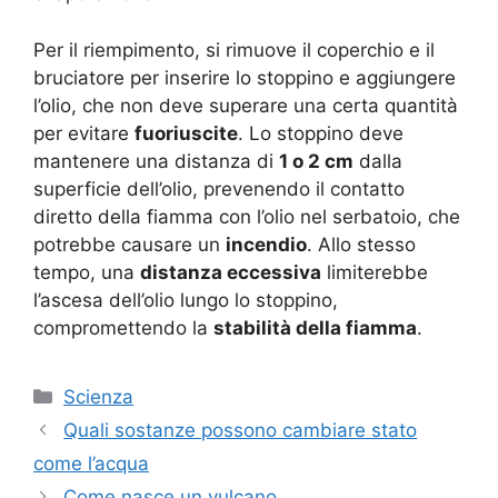
Per il riempimento, si rimuove il coperchio e il
bruciatore per inserire lo stoppino e aggiungere
l’olio, che non deve superare una certa quantità
per evitare
fuoriuscite
. Lo stoppino deve
mantenere una distanza di
1 o 2 cm
dalla
superficie dell’olio, prevenendo il contatto
diretto della fiamma con l’olio nel serbatoio, che
potrebbe causare un
incendio
. Allo stesso
tempo, una
distanza eccessiva
limiterebbe
l’ascesa dell’olio lungo lo stoppino,
compromettendo la
stabilità della fiamma
.
Categorie
Scienza
Quali sostanze possono cambiare stato
come l’acqua
Come nasce un vulcano