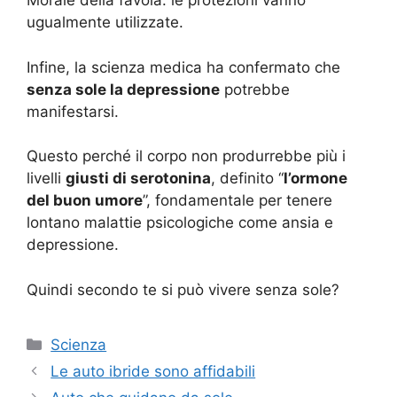
Morale della favola: le protezioni vanno
ugualmente utilizzate.
Infine, la scienza medica ha confermato che
senza sole la depressione
potrebbe
manifestarsi.
Questo perché il corpo non produrrebbe più i
livelli
giusti di serotonina
, definito “
l’ormone
del buon umore
”, fondamentale per tenere
lontano malattie psicologiche come ansia e
depressione.
Quindi secondo te si può vivere senza sole?
Categorie
Scienza
Le auto ibride sono affidabili