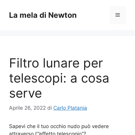
Vai
al
La mela di Newton
Menu
contenuto
Filtro lunare per
telescopi: a cosa
serve
Aprile 26, 2022
di
Carlo Platania
Sapevi che il tuo occhio nudo può vedere
attraverso l'”effetto telescopio”?