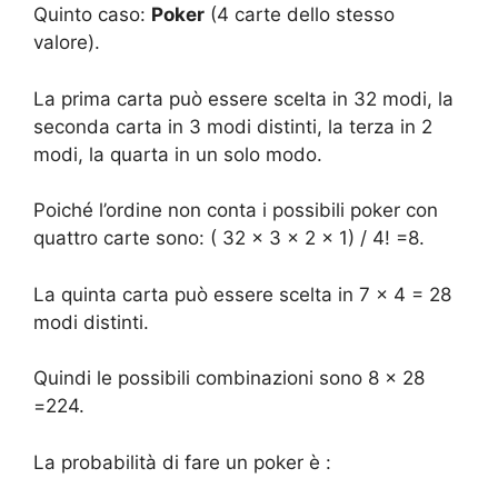
Quinto caso:
Poker
(4 carte dello stesso
valore).
La prima carta può essere scelta in 32 modi, la
seconda carta in 3 modi distinti, la terza in 2
modi, la quarta in un solo modo.
Poiché l’ordine non conta i possibili poker con
quattro carte sono: ( 32 x 3 x 2 x 1) / 4! =8.
La quinta carta può essere scelta in 7 x 4 = 28
modi distinti.
Quindi le possibili combinazioni sono 8 x 28
=224.
La probabilità di fare un poker è :