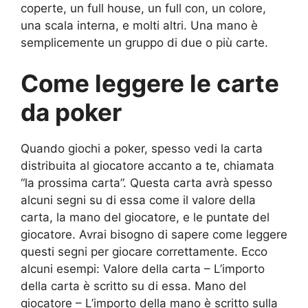
coperte, un full house, un full con, un colore,
una scala interna, e molti altri. Una mano è
semplicemente un gruppo di due o più carte.
Come leggere le carte
da poker
Quando giochi a poker, spesso vedi la carta
distribuita al giocatore accanto a te, chiamata
“la prossima carta”. Questa carta avrà spesso
alcuni segni su di essa come il valore della
carta, la mano del giocatore, e le puntate del
giocatore. Avrai bisogno di sapere come leggere
questi segni per giocare correttamente. Ecco
alcuni esempi: Valore della carta – L’importo
della carta è scritto su di essa. Mano del
giocatore – L’importo della mano è scritto sulla