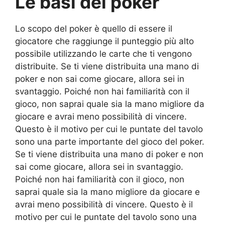
Le basi del poker
Lo scopo del poker è quello di essere il
giocatore che raggiunge il punteggio più alto
possibile utilizzando le carte che ti vengono
distribuite. Se ti viene distribuita una mano di
poker e non sai come giocare, allora sei in
svantaggio. Poiché non hai familiarità con il
gioco, non saprai quale sia la mano migliore da
giocare e avrai meno possibilità di vincere.
Questo è il motivo per cui le puntate del tavolo
sono una parte importante del gioco del poker.
Se ti viene distribuita una mano di poker e non
sai come giocare, allora sei in svantaggio.
Poiché non hai familiarità con il gioco, non
saprai quale sia la mano migliore da giocare e
avrai meno possibilità di vincere. Questo è il
motivo per cui le puntate del tavolo sono una