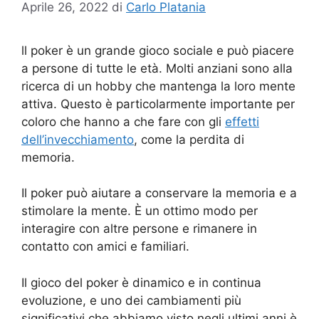
Aprile 26, 2022
di
Carlo Platania
ll poker è un grande gioco sociale e può piacere
a persone di tutte le età. Molti anziani sono alla
ricerca di un hobby che mantenga la loro mente
attiva. Questo è particolarmente importante per
coloro che hanno a che fare con gli
effetti
dell’invecchiamento
, come la perdita di
memoria.
Il poker può aiutare a conservare la memoria e a
stimolare la mente. È un ottimo modo per
interagire con altre persone e rimanere in
contatto con amici e familiari.
Il gioco del poker è dinamico e in continua
evoluzione, e uno dei cambiamenti più
significativi che abbiamo visto negli ultimi anni è