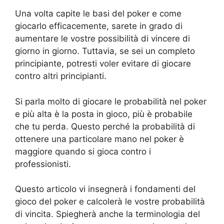
Una volta capite le basi del poker e come
giocarlo efficacemente, sarete in grado di
aumentare le vostre possibilità di vincere di
giorno in giorno. Tuttavia, se sei un completo
principiante, potresti voler evitare di giocare
contro altri principianti.
Si parla molto di giocare le probabilità nel poker
e più alta è la posta in gioco, più è probabile
che tu perda. Questo perché la probabilità di
ottenere una particolare mano nel poker è
maggiore quando si gioca contro i
professionisti.
Questo articolo vi insegnerà i fondamenti del
gioco del poker e calcolerà le vostre probabilità
di vincita. Spiegherà anche la terminologia del