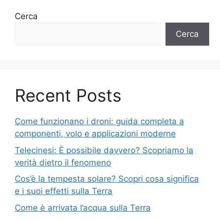
Cerca
Cerca
Recent Posts
Come funzionano i droni: guida completa a
componenti, volo e applicazioni moderne
Telecinesi: È possibile davvero? Scopriamo la
verità dietro il fenomeno
Cos’è la tempesta solare? Scopri cosa significa
e i suoi effetti sulla Terra
Come è arrivata l’acqua sulla Terra