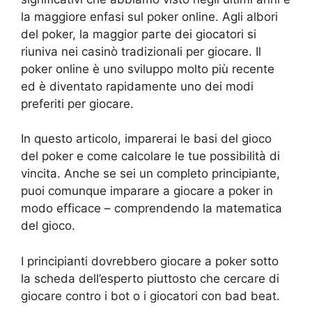
la maggiore enfasi sul poker online. Agli albori
del poker, la maggior parte dei giocatori si
riuniva nei casinò tradizionali per giocare. Il
poker online è uno sviluppo molto più recente
ed è diventato rapidamente uno dei modi
preferiti per giocare.
In questo articolo, imparerai le basi del gioco
del poker e come calcolare le tue possibilità di
vincita. Anche se sei un completo principiante,
puoi comunque imparare a giocare a poker in
modo efficace – comprendendo la matematica
del gioco.
I principianti dovrebbero giocare a poker sotto
la scheda dell’esperto piuttosto che cercare di
giocare contro i bot o i giocatori con bad beat.