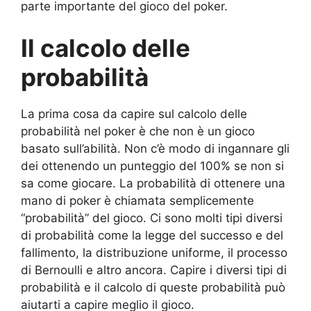
parte importante del gioco del poker.
Il calcolo delle
probabilità
La prima cosa da capire sul calcolo delle
probabilità nel poker è che non è un gioco
basato sull’abilità. Non c’è modo di ingannare gli
dei ottenendo un punteggio del 100% se non si
sa come giocare. La probabilità di ottenere una
mano di poker è chiamata semplicemente
“probabilità” del gioco. Ci sono molti tipi diversi
di probabilità come la legge del successo e del
fallimento, la distribuzione uniforme, il processo
di Bernoulli e altro ancora. Capire i diversi tipi di
probabilità e il calcolo di queste probabilità può
aiutarti a capire meglio il gioco.