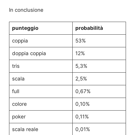
In conclusione
punteggio
probabilità
coppia
53%
doppia coppia
12%
tris
5,3%
scala
2,5%
full
0,67%
colore
0,10%
poker
0,11%
scala reale
0,01%