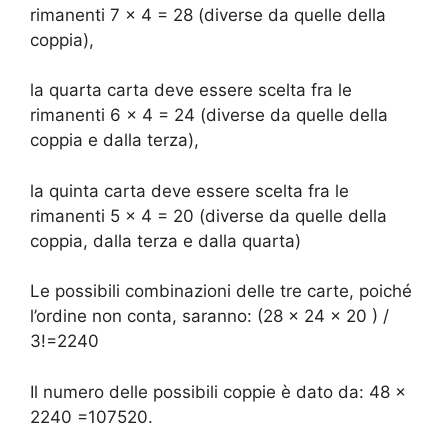
rimanenti 7 x 4 = 28 (diverse da quelle della
coppia),
la quarta carta deve essere scelta fra le
rimanenti 6 x 4 = 24 (diverse da quelle della
coppia e dalla terza),
la quinta carta deve essere scelta fra le
rimanenti 5 x 4 = 20 (diverse da quelle della
coppia, dalla terza e dalla quarta)
Le possibili combinazioni delle tre carte, poiché
l’ordine non conta, saranno: (28 x 24 x 20 ) /
3!=2240
Il numero delle possibili coppie è dato da: 48 x
2240 =107520.