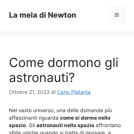
Vai
al
La mela di Newton
Menu
contenuto
Come dormono gli
astronauti?
Ottobre 21, 2023
di
Carlo Platania
Nel vasto universo, una delle domande più
affascinanti riguarda
come si dorme nello
spazio
. Gli
astronauti nello spazio
affrontano
sfide uniche quando si tratta di riposare, a